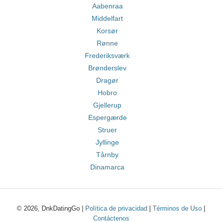
Aabenraa
Middelfart
Korsør
Rønne
Frederiksværk
Brønderslev
Dragør
Hobro
Gjellerup
Espergærde
Struer
Jyllinge
Tårnby
Dinamarca
© 2026, DnkDatingGo |
Política de privacidad
|
Términos de Uso
|
Contáctenos