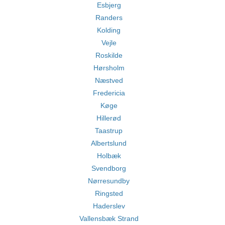
Esbjerg
Randers
Kolding
Vejle
Roskilde
Hørsholm
Næstved
Fredericia
Køge
Hillerød
Taastrup
Albertslund
Holbæk
Svendborg
Nørresundby
Ringsted
Haderslev
Vallensbæk Strand