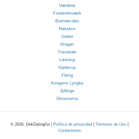
Værløse
Frederiksværk
Brønderslev
Nakskov
Odder
Dragør
Tranekær
Løsning
Gjellerup
Fløng
Kongens Lyngby
Jyllinge
Dinamarca
© 2026, DnkDatingGo |
Política de privacidad
|
Términos de Uso
|
Contáctenos