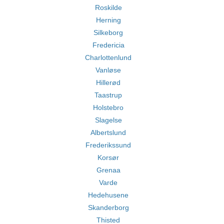
Roskilde
Herning
Silkeborg
Fredericia
Charlottenlund
Vanløse
Hillerød
Taastrup
Holstebro
Slagelse
Albertslund
Frederikssund
Korsør
Grenaa
Varde
Hedehusene
Skanderborg
Thisted