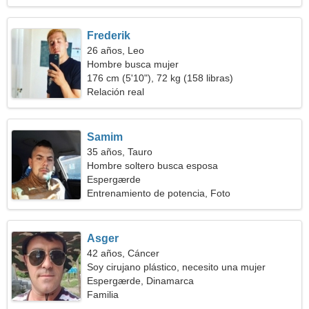
Frederik
26 años, Leo
Hombre busca mujer
176 cm (5'10"), 72 kg (158 libras)
Relación real
Samim
35 años, Tauro
Hombre soltero busca esposa
Espergærde
Entrenamiento de potencia, Foto
Asger
42 años, Cáncer
Soy cirujano plástico, necesito una mujer
delgada
Espergærde, Dinamarca
Familia