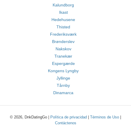
Kalundborg
Ikast
Hedehusene
Thisted
Frederiksværk
Brønderslev
Nakskov
Tranekær
Espergærde
Kongens Lyngby
Jyllinge
Tårnby
Dinamarca
© 2026, DnkDatingGo |
Política de privacidad
|
Términos de Uso
|
Contáctenos