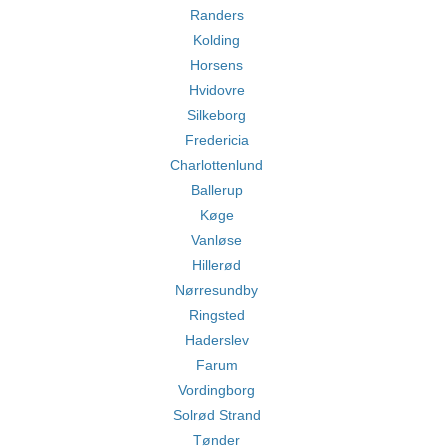
Randers
Kolding
Horsens
Hvidovre
Silkeborg
Fredericia
Charlottenlund
Ballerup
Køge
Vanløse
Hillerød
Nørresundby
Ringsted
Haderslev
Farum
Vordingborg
Solrød Strand
Tønder