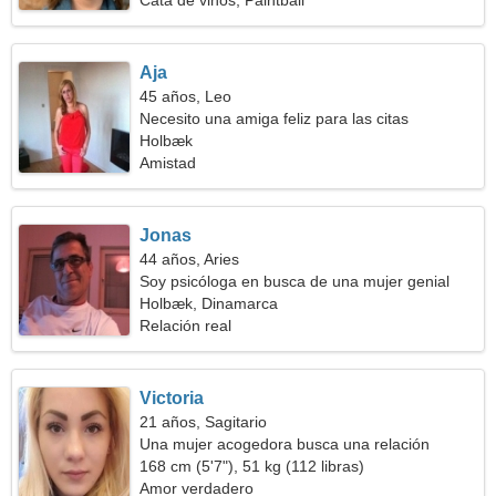
Cata de vinos, Paintball
Aja
45 años, Leo
Necesito una amiga feliz para las citas
Holbæk
Amistad
Jonas
44 años, Aries
Soy psicóloga en busca de una mujer genial
Holbæk, Dinamarca
Relación real
Victoria
21 años, Sagitario
Una mujer acogedora busca una relación
apasionada
168 cm (5'7"), 51 kg (112 libras)
Amor verdadero