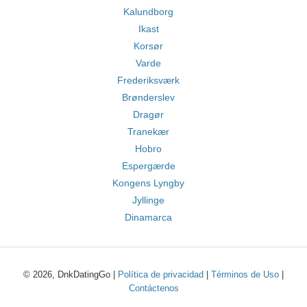
Kalundborg
Ikast
Korsør
Varde
Frederiksværk
Brønderslev
Dragør
Tranekær
Hobro
Espergærde
Kongens Lyngby
Jyllinge
Dinamarca
© 2026, DnkDatingGo |
Política de privacidad
|
Términos de Uso
|
Contáctenos