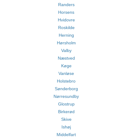
Randers
Horsens
Hvidovre
Roskilde
Herning
Hørsholm
Valby
Næstved
Køge
Vanløse
Holstebro
Sønderborg
Nørresundby
Glostrup
Birkerød
Skive
Ishøj
Middelfart